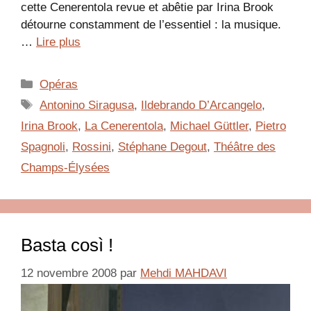
cette Cenerentola revue et abêtie par Irina Brook
détourne constamment de l’essentiel : la musique.
…
Lire plus
Catégories
Opéras
Étiquettes
Antonino Siragusa
,
Ildebrando D’Arcangelo
,
Irina Brook
,
La Cenerentola
,
Michael Güttler
,
Pietro
Spagnoli
,
Rossini
,
Stéphane Degout
,
Théâtre des
Champs-Élysées
Basta così !
12 novembre 2008
par
Mehdi MAHDAVI