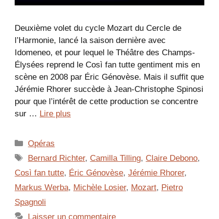
Deuxième volet du cycle Mozart du Cercle de
l’Harmonie, lancé la saison dernière avec
Idomeneo, et pour lequel le Théâtre des Champs-
Élysées reprend le Così fan tutte gentiment mis en
scène en 2008 par Éric Génovèse. Mais il suffit que
Jérémie Rhorer succède à Jean-Christophe Spinosi
pour que l’intérêt de cette production se concentre
sur …
Lire plus
Catégories
Opéras
Étiquettes
Bernard Richter
,
Camilla Tilling
,
Claire Debono
,
Così fan tutte
,
Éric Génovèse
,
Jérémie Rhorer
,
Markus Werba
,
Michèle Losier
,
Mozart
,
Pietro
Spagnoli
Laisser un commentaire