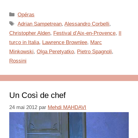
Catégories
Opéras
Étiquettes
Adrian Sampetrean
,
Alessandro Corbelli
,
Christopher Alden
,
Festival d’Aix-en-Provence
,
Il
turco in Italia
,
Lawrence Brownlee
,
Marc
Minkowski
,
Olga Peretyatko
,
Pietro Spagnoli
,
Rossini
Un Così de chef
24 mai 2012
par
Mehdi MAHDAVI