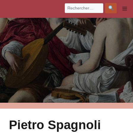
Aller
M
au
contenu
Pietro Spagnoli