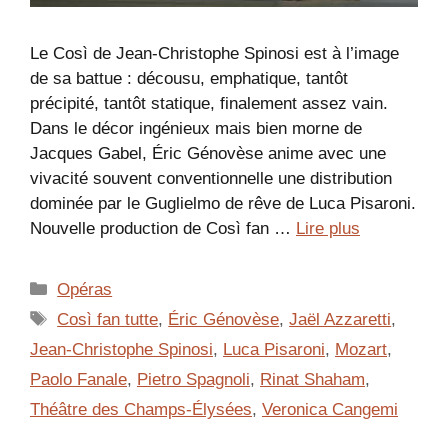
Le Così de Jean-Christophe Spinosi est à l’image
de sa battue : décousu, emphatique, tantôt
précipité, tantôt statique, finalement assez vain.
Dans le décor ingénieux mais bien morne de
Jacques Gabel, Éric Génovèse anime avec une
vivacité souvent conventionnelle une distribution
dominée par le Guglielmo de rêve de Luca Pisaroni.
Nouvelle production de Così fan …
Lire plus
Catégories
Opéras
Étiquettes
Così fan tutte
,
Éric Génovèse
,
Jaël Azzaretti
,
Jean-Christophe Spinosi
,
Luca Pisaroni
,
Mozart
,
Paolo Fanale
,
Pietro Spagnoli
,
Rinat Shaham
,
Théâtre des Champs-Élysées
,
Veronica Cangemi