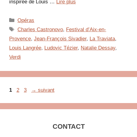
inspirée de Louis …
Lire plus
Catégories
Opéras
Étiquettes
Charles Castronovo
,
Festival d’Aix-en-
Provence
,
Jean-François Sivadier
,
La Traviata
,
Louis Langrée
,
Ludovic Tézier
,
Natalie Dessay
,
Verdi
Page
Page
Page
1
2
3
→
suivant
CONTACT