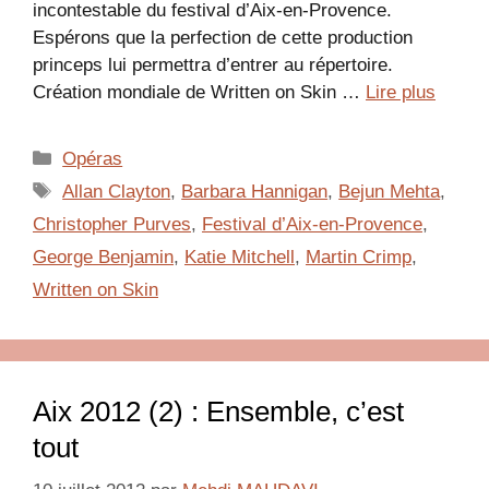
incontestable du festival d’Aix-en-Provence.
Espérons que la perfection de cette production
princeps lui permettra d’entrer au répertoire.
Création mondiale de Written on Skin …
Lire plus
Catégories
Opéras
Étiquettes
Allan Clayton
,
Barbara Hannigan
,
Bejun Mehta
,
Christopher Purves
,
Festival d’Aix-en-Provence
,
George Benjamin
,
Katie Mitchell
,
Martin Crimp
,
Written on Skin
Aix 2012 (2) : Ensemble, c’est
tout