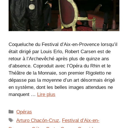
Coqueluche du Festival d’Aix-en-Provence lorsqu’il
était dirigé par Louis Erlo, Robert Carsen est de
retour à l’Archevêché après plus de quinze ans
d’absence. Coproduit avec l’Opéra du Rhin et le
Théâtre de la Monnaie, son premier Rigoletto ne
dépasse pas la moyenne d’un art désormais érigé
en système, dont les belles images attendues ne
manquent …
Lire plus
Catégories
Opéras
Étiquettes
Arturo Chacón-Cruz
,
Festival d’Aix-en-