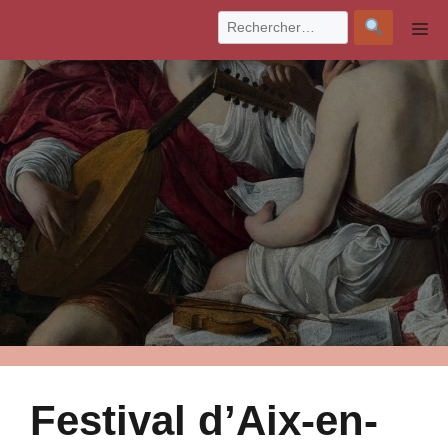
Aller
M
au
contenu
Festival d’Aix-en-