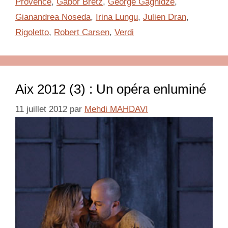
Provence
,
Gábor Bretz
,
George Gagnidze
,
Gianandrea Noseda
,
Irina Lungu
,
Julien Dran
,
Rigoletto
,
Robert Carsen
,
Verdi
Aix 2012 (3) : Un opéra enluminé
11 juillet 2012
par
Mehdi MAHDAVI