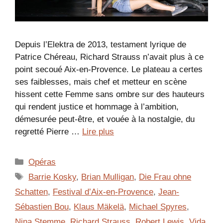
Depuis l’Elektra de 2013, testament lyrique de
Patrice Chéreau, Richard Strauss n’avait plus à ce
point secoué Aix-en-Provence. Le plateau a certes
ses faiblesses, mais chef et metteur en scène
hissent cette Femme sans ombre sur des hauteurs
qui rendent justice et hommage à l’ambition,
démesurée peut-être, et vouée à la nostalgie, du
regretté Pierre …
Lire plus
Catégories
Opéras
Étiquettes
Barrie Kosky
,
Brian Mulligan
,
Die Frau ohne
Schatten
,
Festival d’Aix-en-Provence
,
Jean-
Sébastien Bou
,
Klaus Mäkelä
,
Michael Spyres
,
Nina Stemme
,
Richard Strauss
,
Robert Lewis
,
Vida