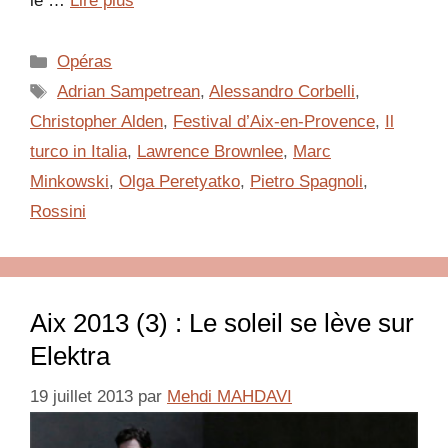
le …
Lire plus
Catégories
Opéras
Étiquettes
Adrian Sampetrean
,
Alessandro Corbelli
,
Christopher Alden
,
Festival d’Aix-en-Provence
,
Il
turco in Italia
,
Lawrence Brownlee
,
Marc
Minkowski
,
Olga Peretyatko
,
Pietro Spagnoli
,
Rossini
Aix 2013 (3) : Le soleil se lève sur
Elektra
19 juillet 2013
par
Mehdi MAHDAVI