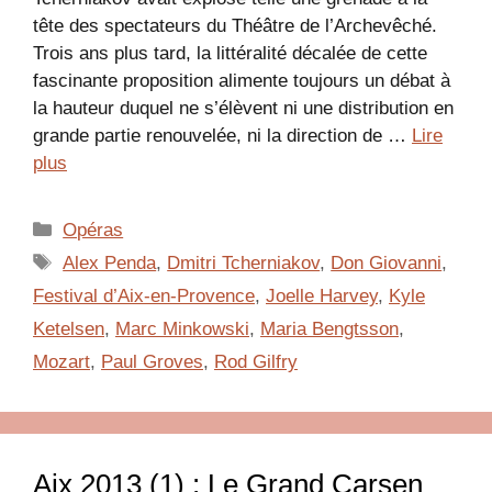
tête des spectateurs du Théâtre de l’Archevêché.
Trois ans plus tard, la littéralité décalée de cette
fascinante proposition alimente toujours un débat à
la hauteur duquel ne s’élèvent ni une distribution en
grande partie renouvelée, ni la direction de …
Lire
plus
Catégories
Opéras
Étiquettes
Alex Penda
,
Dmitri Tcherniakov
,
Don Giovanni
,
Festival d’Aix-en-Provence
,
Joelle Harvey
,
Kyle
Ketelsen
,
Marc Minkowski
,
Maria Bengtsson
,
Mozart
,
Paul Groves
,
Rod Gilfry
Aix 2013 (1) : Le Grand Carsen