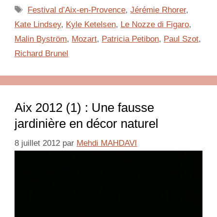
Étiquettes
Festival d’Aix-en-Provence
,
Jérémie Rhorer
,
Kate Lindsey
,
Kyle Ketelsen
,
Le Nozze di Figaro
,
Malin Byström
,
Mozart
,
Patricia Petibon
,
Paul Szot
,
Richard Brunel
Aix 2012 (1) : Une fausse
jardinière en décor naturel
8 juillet 2012
par
Mehdi MAHDAVI