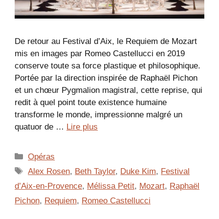
De retour au Festival d’Aix, le Requiem de Mozart
mis en images par Romeo Castellucci en 2019
conserve toute sa force plastique et philosophique.
Portée par la direction inspirée de Raphaël Pichon
et un chœur Pygmalion magistral, cette reprise, qui
redit à quel point toute existence humaine
transforme le monde, impressionne malgré un
quatuor de …
Lire plus
Catégories
Opéras
Étiquettes
Alex Rosen
,
Beth Taylor
,
Duke Kim
,
Festival
d’Aix-en-Provence
,
Mélissa Petit
,
Mozart
,
Raphaël
Pichon
,
Requiem
,
Romeo Castellucci