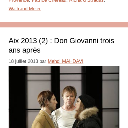
Provence
,
Patrice Chéreau
,
Richard Strauss
,
Waltraud Meier
Aix 2013 (2) : Don Giovanni trois
ans après
18 juillet 2013
par
Mehdi MAHDAVI