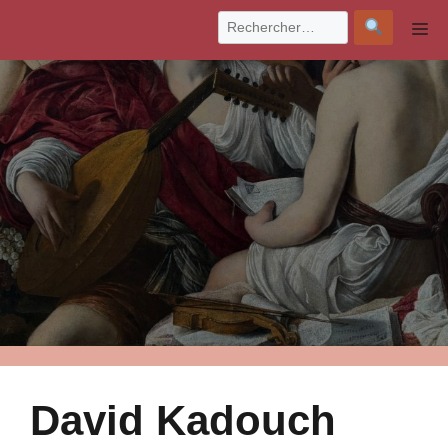
Aller
M
au
contenu
David Kadouch