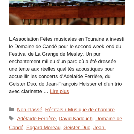
L’Association Fêtes musicales en Touraine a investi
le Domaine de Candé pour le second week-end du
Festival de La Grange de Meslay. Un pur
enchantement milieu d’un parc où a été dressée
une tente aux réelles qualités acoustiques pour
accueillir les concerts d’Adelaïde Ferrière, du
Geister Duo, de Jean-François Heisser et d’un trio
avec clarinette …
Lire plus
Catégories
Non classé
,
Récitals / Musique de chambre
Étiquettes
Adélaïde Ferrière
,
David Kadouch
,
Domaine de
Candé
,
Edgard Moreau
,
Geister Duo
,
Jean-