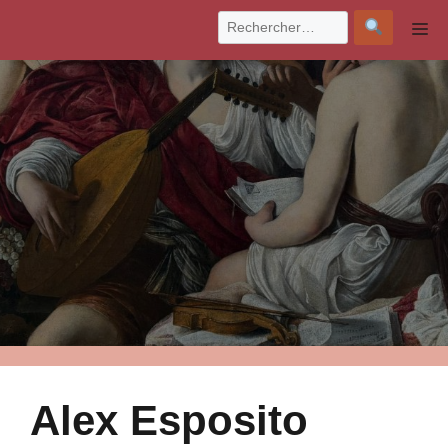
Aller
M
au
contenu
Alex Esposito