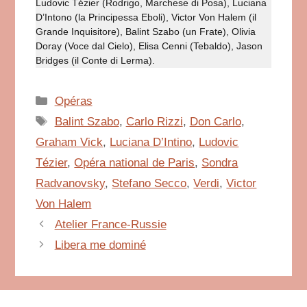
Ludovic Tézier (Rodrigo, Marchese di Posa), Luciana
D’Intono (la Principessa Eboli), Victor Von Halem (il
Grande Inquisitore), Balint Szabo (un Frate), Olivia
Doray (Voce dal Cielo), Elisa Cenni (Tebaldo), Jason
Bridges (il Conte di Lerma).
Catégories
Opéras
Étiquettes
Balint Szabo
,
Carlo Rizzi
,
Don Carlo
,
Graham Vick
,
Luciana D’Intino
,
Ludovic
Tézier
,
Opéra national de Paris
,
Sondra
Radvanovsky
,
Stefano Secco
,
Verdi
,
Victor
Von Halem
Atelier France-Russie
Libera me dominé