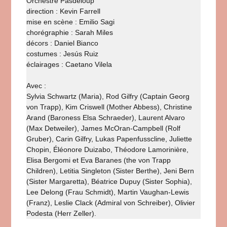
Orchestre Pasdeloup
direction : Kevin Farrell
mise en scène : Emilio Sagi
chorégraphie : Sarah Miles
décors : Daniel Bianco
costumes : Jesús Ruiz
éclairages : Caetano Vilela
Avec :
Sylvia Schwartz (Maria), Rod Gilfry (Captain Georg
von Trapp), Kim Criswell (Mother Abbess), Christine
Arand (Baroness Elsa Schraeder), Laurent Alvaro
(Max Detweiler), James McOran-Campbell (Rolf
Gruber), Carin Gilfry, Lukas Papenfusscline, Juliette
Chopin, Éléonore Duizabo, Théodore Lamorinière,
Elisa Bergomi et Eva Baranes (the von Trapp
Children), Letitia Singleton (Sister Berthe), Jeni Bern
(Sister Margaretta), Béatrice Dupuy (Sister Sophia),
Lee Delong (Frau Schmidt), Martin Vaughan-Lewis
(Franz), Leslie Clack (Admiral von Schreiber), Olivier
Podesta (Herr Zeller).