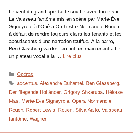
Le vent du grand spectacle souffle avec force sur
Le Vaisseau fantôme mis en scène par Marie-Ève
Signeyrole à l’Opéra Orchestre Normandie Rouen,
à défaut de rendre toujours clairs les tenants et les
aboutissants d’une narration touffue. À la barre,
Ben Glassberg va droit au but, en maintenant à flot
un plateau vocal à la …
Lire plus
Catégories
Opéras
Étiquettes
accentus
,
Alexandre Duhamel
,
Ben Glassberg
,
Der fliegende Holländer
,
Grigory Shkarupa
,
Héloïse
Mas
,
Marie-Ève Signeyrole
,
Opéra Normandie
Rouen
,
Robert Lewis
,
Rouen
,
Silva Aalto
,
Vaisseau
fantôme
,
Wagner