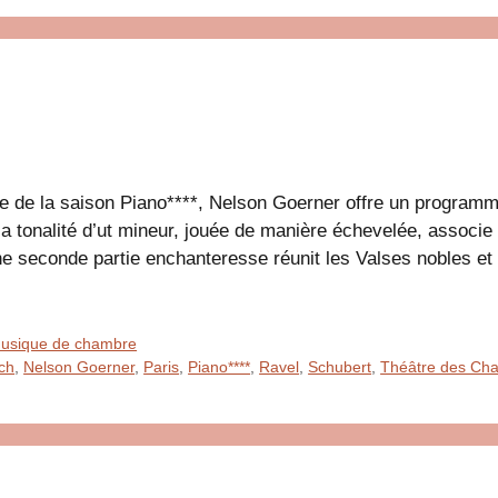
e de la saison Piano****, Nelson Goerner offre un programm
 la tonalité d’ut mineur, jouée de manière échevelée, associe
e seconde partie enchanteresse réunit les Valses nobles et
 Musique de chambre
ch
,
Nelson Goerner
,
Paris
,
Piano****
,
Ravel
,
Schubert
,
Théâtre des Ch