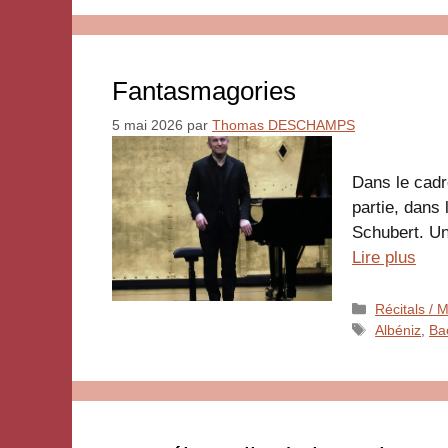
Fantasmagories
5 mai 2026
par
Thomas DESCHAMPS
Dans le cadr
partie, dans
Schubert. Un
Lire plus
Catégories
Récitals /
Étiquettes
Albéniz
,
Ba