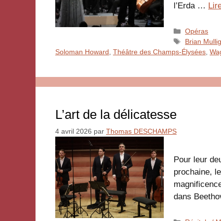
l’Erda …
Lir
Catégories
Opéras
Étiquettes
Brian Mulli
Soloman Howard
,
Théâtre des Champs-Élysées
,
Wa
L’art de la délicatesse
4 avril 2026
par
Thomas DESCHAMPS
Pour leur de
prochaine, l
magnificence
dans Beeth