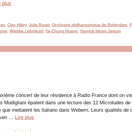
e plus
gan
,
Clay Hilley
,
Julie Roset
,
Orchestre philharmonique de Rotterdam
,
P
gner
,
Wiebke Lehmkuhl
,
Ya-Chung Huang
,
Yannick Nézet-Séguin
uxième concert de leur résidence à Radio France dont on vien
es Modigliani épatent dans une lecture des 12 Microludes de
 que mettaient les Italiano dans Webern. Leurs qualités de co
oven …
Lire plus