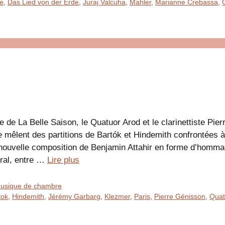
le
,
Das Lied von der Erde
,
Juraj Valcuha
,
Mahler
,
Marianne Crebassa
,
e de La Belle Saison, le Quatuor Arod et le clarinettiste P
se mêlent des partitions de Bartók et Hindemith confrontées 
nouvelle composition de Benjamin Attahir en forme d’homma
ral, entre …
Lire plus
 Musique de chambre
tok
,
Hindemith
,
Jérémy Garbarg
,
Klezmer
,
Paris
,
Pierre Génisson
,
Quat