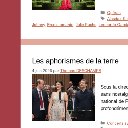
Catégories
Opéras
Étiquettes
Alasdair Ke
Johnny
,
Ercole amante
,
Julie Fuchs
,
Leonardo Garcí
Les aphorismes de la terre
4 juin 2026
par
Thomas DESCHAMPS
Sous la dire
sans nostalg
national de 
profondéme
Catégories
Concerts s