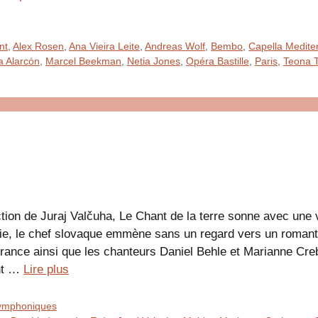
nt
,
Alex Rosen
,
Ana Vieira Leite
,
Andreas Wolf
,
Bembo
,
Capella Medite
a Alarcón
,
Marcel Beekman
,
Netia Jones
,
Opéra Bastille
,
Paris
,
Teona 
ction de Juraj Valčuha, Le Chant de la terre sonne avec une
ie, le chef slovaque emmène sans un regard vers un romant
France ainsi que les chanteurs Daniel Behle et Marianne 
nt …
Lire plus
ymphoniques