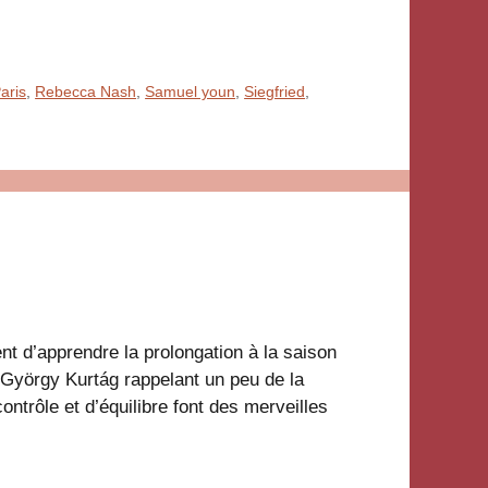
aris
,
Rebecca Nash
,
Samuel youn
,
Siegfried
,
t d’apprendre la prolongation à la saison
 György Kurtág rappelant un peu de la
ntrôle et d’équilibre font des merveilles