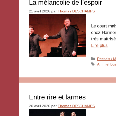
La mélancolie de l’espoir
21 avril 2026
par
Thomas DESCHAMPS
Le court ma
chez Harmoni
très maîtris
Lire plus
Catégories
Récitals /
Étiquettes
Ammiel Bus
Entre rire et larmes
20 avril 2026
par
Thomas DESCHAMPS