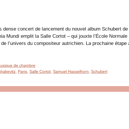
is dense concert de lancement du nouvel album Schubert d
a Mundi emplit la Salle Cortot – qui jouxte l’École Normale
é de l’univers du compositeur autrichien. La prochaine éta
 Musique de chambre
hakevitz
,
Paris
,
Salle Cortot
,
Samuel Hasselhorn
,
Schubert