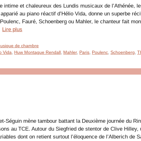
e intime et chaleureux des Lundis musicaux de l’Athénée, 
 apparié au piano réactif d’Hélio Vida, donne un superbe réci
 Poulenc, Fauré, Schoenberg ou Mahler, le chanteur fait mont
…
Lire plus
 Musique de chambre
o Vida
,
Huw Montague Rendall
,
Mahler
,
Paris
,
Poulenc
,
Schoenberg
,
T
t-Séguin mène tambour battant la Deuxième journée du Ring 
sons au TCE. Autour du Siegfried de stentor de Clive Hilley,
riables dont on retient surtout l’éloquence de l’Alberich de S