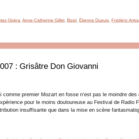
tes Opéra
,
Anne-Catherine Gillet
,
Bizet
,
Étienne Dupuis
,
Frédéric Anto
2007 : Grisâtre Don Giovanni
 comme premier Mozart en fosse n’est pas le moindre des dé
l’expérience pour le moins douloureuse au Festival de Radio 
tribution insuffisante que dans la mise en scène fantasmati