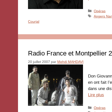
Catégories
Opéras
Étiquettes
Angers Nan
Courjal
Radio France et Montpellier 
20 juillet 2007
par
Mehdi MAHDAVI
Don Giovanni
en ont fait 
dans une dis
Lire plus
Catégories
Opéras