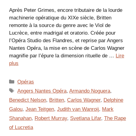
Après Peter Grimes, encore tributaire de la lourde
machinerie opératique du XIXe siècle, Britten
remonte à la source du genre avec le Viol de
Lucrèce, entre madrigal et oratorio. Créée pour
l’Opéra Studio des Flandres, et reprise par Angers
Nantes Opéra, la mise en scène de Carlos Wagner
magnifie par l’épure la dimension rituelle de …
Lire
plus
Catégories
Opéras
Étiquettes
Angers Nantes Opéra
,
Armando Noguera
,
Benedict Nelson
,
Britten
,
Carlos Wagner
,
Delphine
Galou
,
Jean Teitgen
,
Judith van Wanroij
,
Mark
Shanahan
,
Robert Murray
,
Svetlana Lifar
,
The Rape
of Lucretia