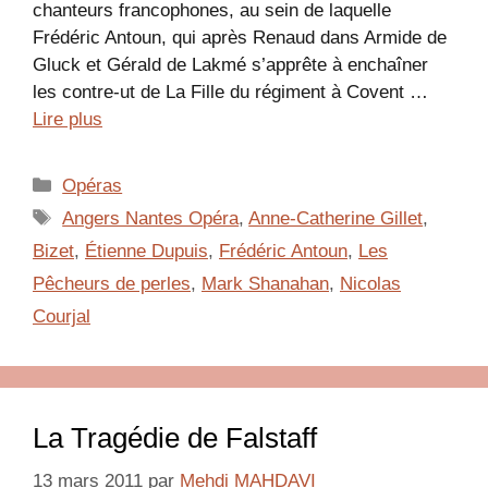
chanteurs francophones, au sein de laquelle
Frédéric Antoun, qui après Renaud dans Armide de
Gluck et Gérald de Lakmé s’apprête à enchaîner
les contre-ut de La Fille du régiment à Covent …
Lire plus
Catégories
Opéras
Étiquettes
Angers Nantes Opéra
,
Anne-Catherine Gillet
,
Bizet
,
Étienne Dupuis
,
Frédéric Antoun
,
Les
Pêcheurs de perles
,
Mark Shanahan
,
Nicolas
Courjal
La Tragédie de Falstaff
13 mars 2011
par
Mehdi MAHDAVI