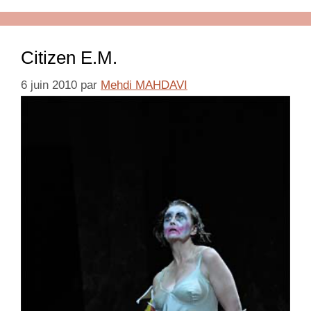
Citizen E.M.
6 juin 2010
par
Mehdi MAHDAVI