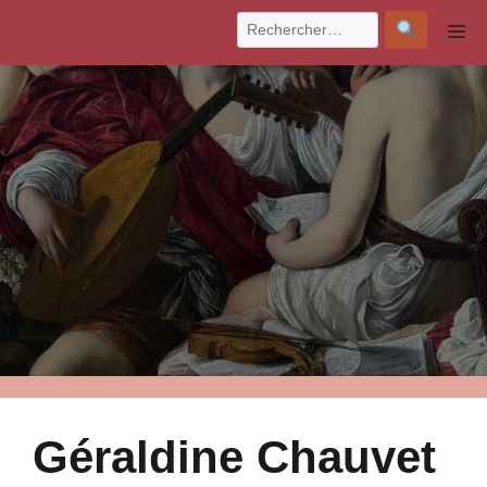
Aller
M
au
contenu
Géraldine Chauvet