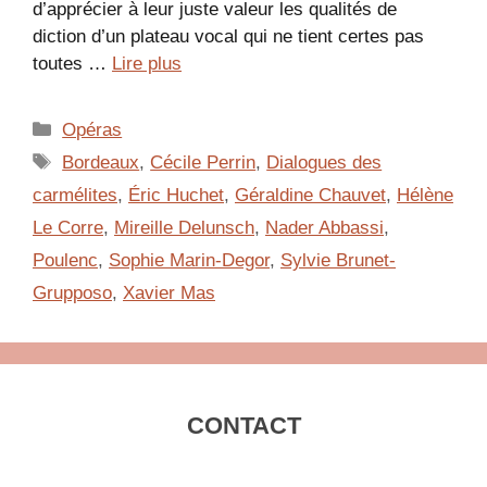
d’apprécier à leur juste valeur les qualités de
diction d’un plateau vocal qui ne tient certes pas
toutes …
Lire plus
Catégories
Opéras
Étiquettes
Bordeaux
,
Cécile Perrin
,
Dialogues des
carmélites
,
Éric Huchet
,
Géraldine Chauvet
,
Hélène
Le Corre
,
Mireille Delunsch
,
Nader Abbassi
,
Poulenc
,
Sophie Marin-Degor
,
Sylvie Brunet-
Grupposo
,
Xavier Mas
CONTACT