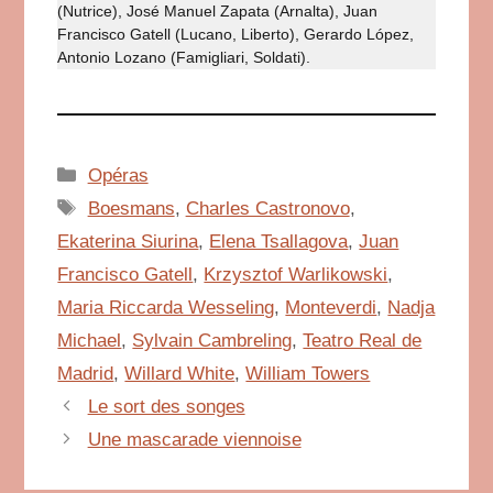
(Nutrice), José Manuel Zapata (Arnalta), Juan
Francisco Gatell (Lucano, Liberto), Gerardo López,
Antonio Lozano (Famigliari, Soldati).
Catégories
Opéras
Étiquettes
Boesmans
,
Charles Castronovo
,
Ekaterina Siurina
,
Elena Tsallagova
,
Juan
Francisco Gatell
,
Krzysztof Warlikowski
,
Maria Riccarda Wesseling
,
Monteverdi
,
Nadja
Michael
,
Sylvain Cambreling
,
Teatro Real de
Madrid
,
Willard White
,
William Towers
Le sort des songes
Une mascarade viennoise