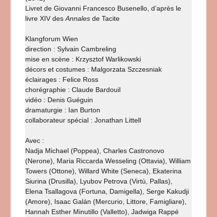
Livret de Giovanni Francesco Busenello, d’après le
livre XIV des
Annales
de Tacite
Klangforum Wien
direction : Sylvain Cambreling
mise en scène : Krzysztof Warlikowski
décors et costumes : Malgorzata Szczesniak
éclairages : Felice Ross
chorégraphie : Claude Bardouil
vidéo : Denis Guéguin
dramaturgie : Ian Burton
collaborateur spécial : Jonathan Littell
Avec :
Nadja Michael (Poppea), Charles Castronovo
(Nerone), Maria Riccarda Wesseling (Ottavia), William
Towers (Ottone), Willard White (Seneca), Ekaterina
Siurina (Drusilla), Lyubov Petrova (Virtù, Pallas),
Elena Tsallagova (Fortuna, Damigella), Serge Kakudji
(Amore), Isaac Galán (Mercurio, Littore, Famigliare),
Hannah Esther Minutillo (Valletto), Jadwiga Rappé